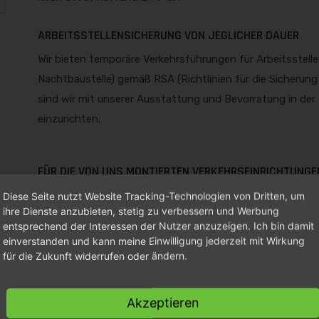
ARBEITSSTELLENSICHERUNG VON JEGLICHER DAUER
Wir bieten temporäre Verkehrsführungen für Arbeitsstelle
Nachtbaustelle) gemäß RSA (Richtlinien für die Sicherung 
sind wir mit unserer Ausstattung und Bevorratung in der
einzurichten.
FÜR DIE VON UNS MONTIERTEN VERKEHRSEINRICHTUNGEN
Neben der Wartung der Verkehrseinrichtungen be
Diese Seite nutzt Website Tracking-Technologien von Dritten, um
ihre Dienste anzubieten, stetig zu verbessern und Werbung
Baustelle gemäß ZTV-SA'97
entsprechend der Interessen der Nutzer anzuzeigen. Ich bin damit
Arbeitsstellen von längerer Dauer werden ge
einverstanden und kann meine Einwilligung jederzeit mit Wirkung
für die Zukunft widerrufen oder ändern.
täglich kontrolliert, an arbeitsfreien Tagen mi
Zusätzlich werden Kontrollfahrten nach Unwe
Akzeptieren
Auf Anforderung des Auftraggebers installieren wir ein 